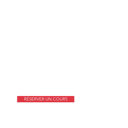
500 €
Abonnement à l'année 1h (32 cours)
130€ /Mois
​Abonnement à l'année 30min (32 cours)
70€ / Mois
TARIF Stages et
ateliers
Atelier collectif 3 h 80 €
Stage 3 jours 300 €
RÉSERVER UN COURS