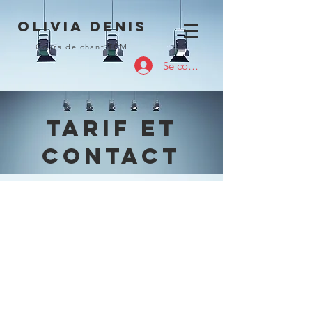
OLIVIA DENIS
Cours de chant TCM
Se connecter
Tarif et
contact
TARIF COURS
PARTICULIERs
Cours 1 heure
60 €
Cours 30 min
35 €
Formule 10 cours d'1h